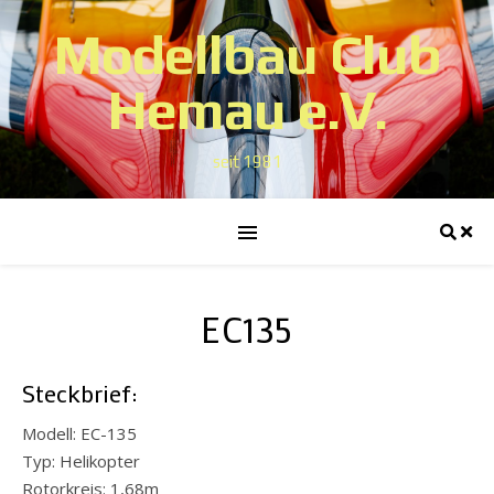
Modellbau Club
Hemau e.V.
seit 1981
EC135
Steckbrief:
Modell: EC-135
Typ: Helikopter
Rotorkreis: 1,68m