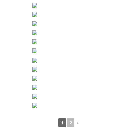
1
2
►